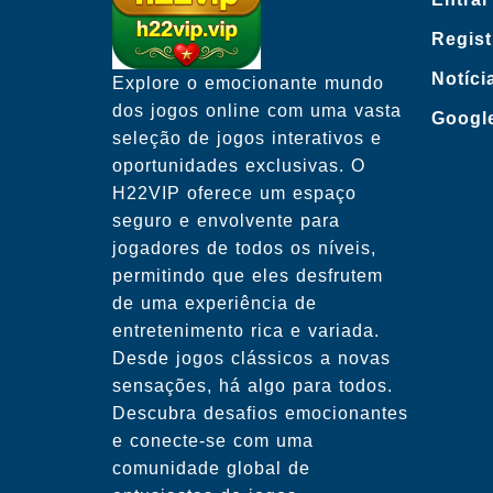
Regist
Notíci
Explore o emocionante mundo
dos jogos online com uma vasta
Googl
seleção de jogos interativos e
oportunidades exclusivas. O
H22VIP oferece um espaço
seguro e envolvente para
jogadores de todos os níveis,
permitindo que eles desfrutem
de uma experiência de
entretenimento rica e variada.
Desde jogos clássicos a novas
sensações, há algo para todos.
Descubra desafios emocionantes
e conecte-se com uma
comunidade global de