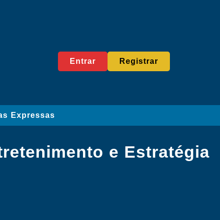
Entrar
Registrar
ias Expressas
etenimento e Estratégia