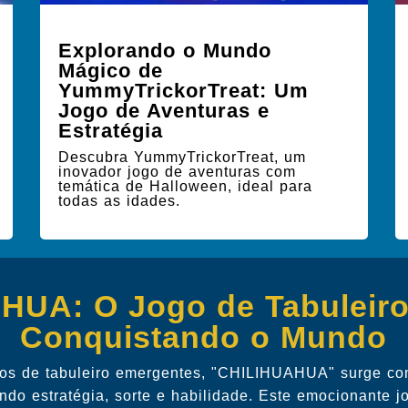
Explorando o Mundo
Mágico de
YummyTrickorTreat: Um
Jogo de Aventuras e
Estratégia
Descubra YummyTrickorTreat, um
inovador jogo de aventuras com
temática de Halloween, ideal para
todas as idades.
HUA: O Jogo de Tabuleiro
Conquistando o Mundo
gos de tabuleiro emergentes, "CHILIHUAHUA" surge co
ndo estratégia, sorte e habilidade. Este emocionante j