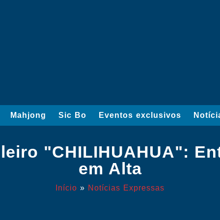
Mahjong
Sic Bo
Eventos exclusivos
Notíc
leiro "CHILIHUAHUA": Entr
em Alta
Início
»
Notícias Expressas