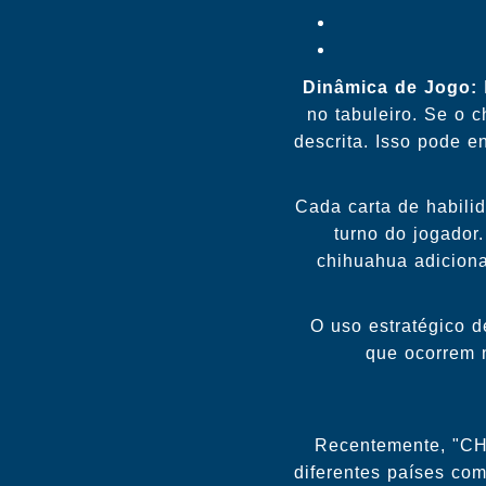
Dinâmica de Jogo:
no tabuleiro. Se o 
descrita. Isso pode e
Cada carta de habili
turno do jogador
chihuahua adiciona
O uso estratégico 
que ocorrem 
Recentemente, "CH
diferentes países co