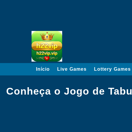
Início
Live Games
Lottery Games
Conheça o Jogo de Tabu