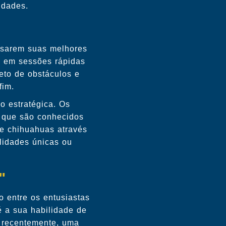
idades.
usarem suas melhores
do em sessões rápidas
eto de obstáculos e
fim.
o estratégica. Os
 que são conhecidos
 de chihuahuas através
ilidades únicas ou
"
entre os entusiastas
é a sua habilidade de
, recentemente, uma