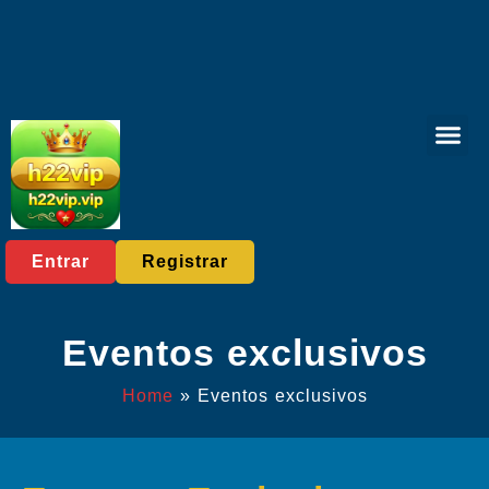
Live Gam
Lottery Gam
Eventos e
Notícias E
Entrar
Registrar
Eventos exclusivos
Home
»
Eventos exclusivos