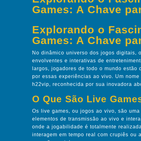
Games: A Chave pa
Explorando o Fasci
Games: A Chave pa
No dinâmico universo dos jogos digitais
envolventes e interativas de entretenime
largos, jogadores de todo o mundo estão 
por essas experiências ao vivo. Um nome 
h22vip, reconhecida por sua inovadora ab
O Que São Live Game
Os live games, ou jogos ao vivo, são uma 
elementos de transmissão ao vivo e intera
onde a jogabilidade é totalmente realizada
interagem em tempo real com crupiês ou a