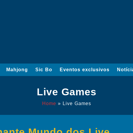
Mahjong
Sic Bo
Eventos exclusivos
Notíc
Live Games
Home
»
Live Games
nante Mundo dos Live