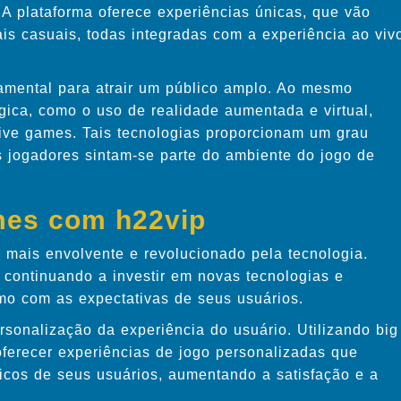
A plataforma oferece experiências únicas, que vão
is casuais, todas integradas com a experiência ao viv
damental para atrair um público amplo. Ao mesmo
gica, como o uso de realidade aumentada e virtual,
live games. Tais tecnologias proporcionam um grau
s jogadores sintam-se parte do ambiente do jogo de
mes com h22vip
 mais envolvente e revolucionado pela tecnologia.
 continuando a investir em novas tecnologias e
tmo com as expectativas de seus usuários.
sonalização da experiência do usuário. Utilizando big
e oferecer experiências de jogo personalizadas que
ficos de seus usuários, aumentando a satisfação e a