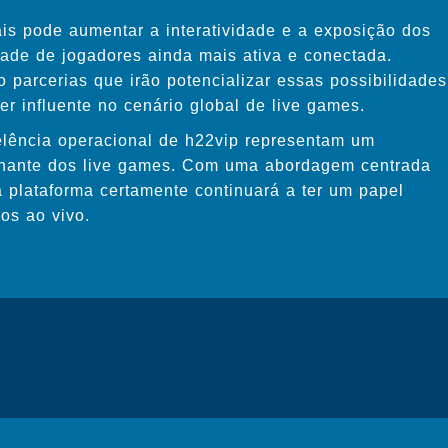
ais pode aumentar a interatividade e a exposição dos
ade de jogadores ainda mais ativa e conectada.
o parcerias que irão potencializar essas possibilidades
r influente no cenário global de live games.
elência operacional de h22vip representam um
cinante dos live games. Com uma abordagem centrada
a plataforma certamente continuará a ter um papel
gos ao vivo.