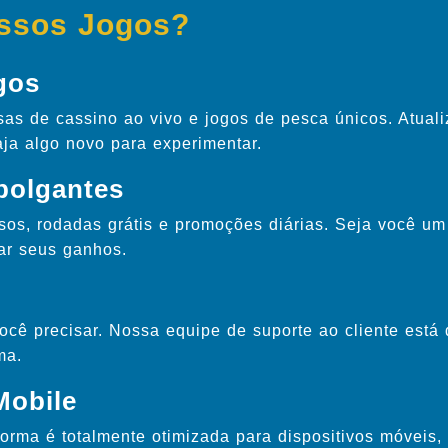
ossos Jogos?
gos
sas de cassino ao vivo e jogos de pesca únicos. Atua
ja algo novo para experimentar.
olgantes
sos, rodadas grátis e promoções diárias. Seja você u
ar seus ganhos.
cê precisar. Nossa equipe de suporte ao cliente está 
ma.
Mobile
orma é totalmente otimizada para dispositivos móveis