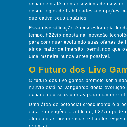
expandem além dos clássicos de cassino. 
desde jogos de habilidades até opções ma
que cativa seus usuários.
Essa diversificação é uma estratégia fun
tempo, h22vip aposta na inovação tecnoló
para continuar evoluindo suas ofertas de 
ainda maior de imersão, permitindo que o
uma maneira nunca antes possível.
O Futuro dos Live Ga
O futuro dos live games promete ser ainda
h22vip está na vanguarda desta evolução,
expandindo suas ofertas para manter o ri
Uma área de potencial crescimento é a per
data e inteligência artificial, h22vip pod
atendam às preferências e hábitos especí
retenção.