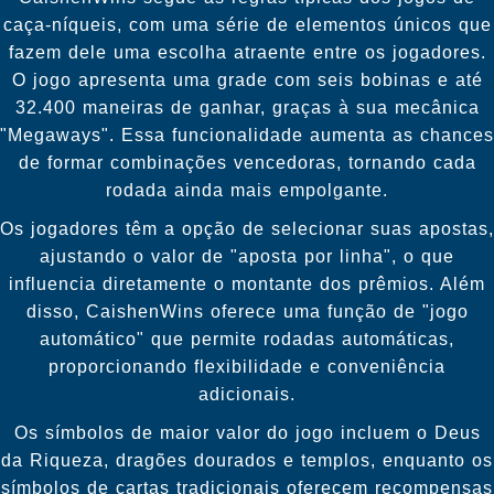
caça-níqueis, com uma série de elementos únicos que
fazem dele uma escolha atraente entre os jogadores.
O jogo apresenta uma grade com seis bobinas e até
32.400 maneiras de ganhar, graças à sua mecânica
"Megaways". Essa funcionalidade aumenta as chances
de formar combinações vencedoras, tornando cada
rodada ainda mais empolgante.
Os jogadores têm a opção de selecionar suas apostas,
ajustando o valor de "aposta por linha", o que
influencia diretamente o montante dos prêmios. Além
disso, CaishenWins oferece uma função de "jogo
automático" que permite rodadas automáticas,
proporcionando flexibilidade e conveniência
adicionais.
Os símbolos de maior valor do jogo incluem o Deus
da Riqueza, dragões dourados e templos, enquanto os
símbolos de cartas tradicionais oferecem recompensas