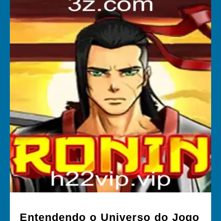
Entendendo o Universo do Jogo