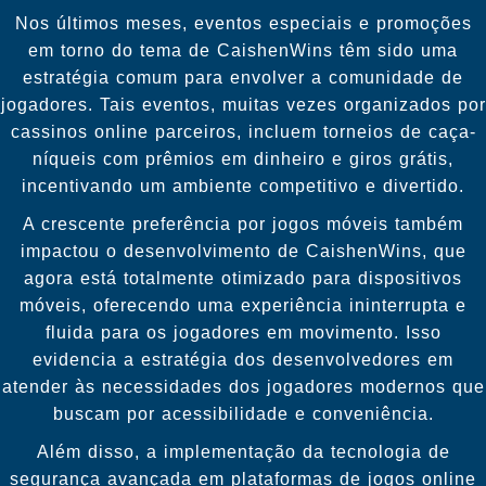
Nos últimos meses, eventos especiais e promoções
em torno do tema de CaishenWins têm sido uma
estratégia comum para envolver a comunidade de
jogadores. Tais eventos, muitas vezes organizados por
cassinos online parceiros, incluem torneios de caça-
níqueis com prêmios em dinheiro e giros grátis,
incentivando um ambiente competitivo e divertido.
A crescente preferência por jogos móveis também
impactou o desenvolvimento de CaishenWins, que
agora está totalmente otimizado para dispositivos
móveis, oferecendo uma experiência ininterrupta e
fluida para os jogadores em movimento. Isso
evidencia a estratégia dos desenvolvedores em
atender às necessidades dos jogadores modernos que
buscam por acessibilidade e conveniência.
Além disso, a implementação da tecnologia de
segurança avançada em plataformas de jogos online