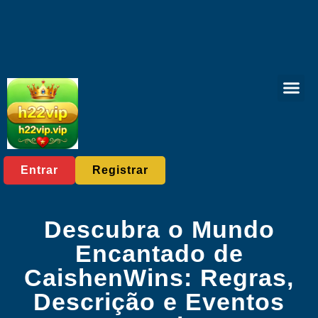
Live Gam
Lottery Gam
Eventos e
Notícias E
Entrar
Registrar
Descubra o Mundo
Encantado de
CaishenWins: Regras,
Descrição e Eventos