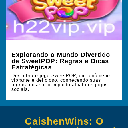
Explorando o Mundo Divertido
de SweetPOP: Regras e Dicas
Estratégicas
Descubra o jogo SweetPOP, um fenômeno
vibrante e delicioso, conhecendo suas
regras, dicas e o impacto atual nos jogos
sociais.
CaishenWins: O