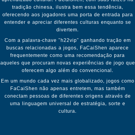
tradição chinesa, ilustra bem essa tendência,
oferecendo aos jogadores uma porta de entrada para
entender e apreciar diferentes culturas enquanto se
divertem.
Com a palavra-chave "h22vip" ganhando tração em
buscas relacionadas a jogos, FaCaiShen aparece
frequentemente como uma recomendação para
aqueles que procuram novas experiências de jogo que
oferecem algo além do convencional.
Em um mundo cada vez mais globalizado, jogos como
FaCaiShen não apenas entretem, mas também
conectam pessoas de diferentes origens através de
uma linguagem universal de estratégia, sorte e
cultura.