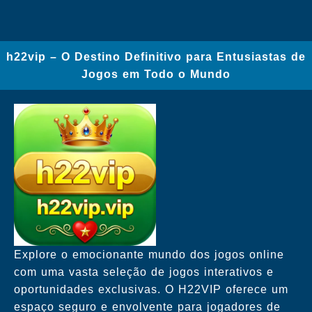
h22vip – O Destino Definitivo para Entusiastas de
Jogos em Todo o Mundo
Explore o emocionante mundo dos jogos online
com uma vasta seleção de jogos interativos e
oportunidades exclusivas. O H22VIP oferece um
espaço seguro e envolvente para jogadores de