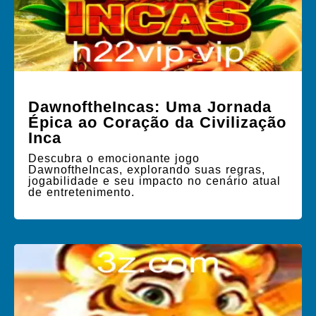
DawnoftheIncas: Uma Jornada
Épica ao Coração da Civilização
Inca
Descubra o emocionante jogo
DawnoftheIncas, explorando suas regras,
jogabilidade e seu impacto no cenário atual
de entretenimento.