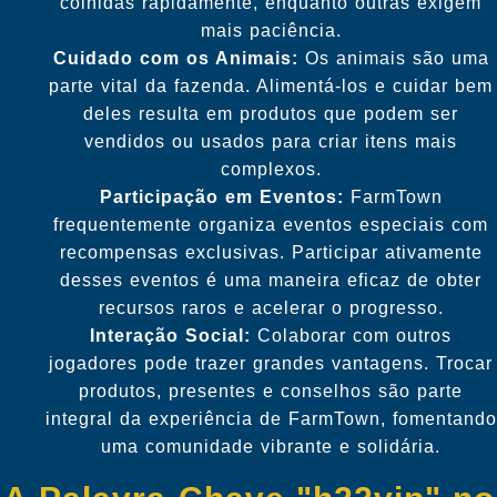
colhidas rapidamente, enquanto outras exigem
mais paciência.
Cuidado com os Animais:
Os animais são uma
parte vital da fazenda. Alimentá-los e cuidar bem
deles resulta em produtos que podem ser
vendidos ou usados para criar itens mais
complexos.
Participação em Eventos:
FarmTown
frequentemente organiza eventos especiais com
recompensas exclusivas. Participar ativamente
desses eventos é uma maneira eficaz de obter
recursos raros e acelerar o progresso.
Interação Social:
Colaborar com outros
jogadores pode trazer grandes vantagens. Trocar
produtos, presentes e conselhos são parte
integral da experiência de FarmTown, fomentando
uma comunidade vibrante e solidária.