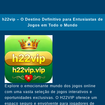
h22vip – O Destino Definitivo para Entusiastas de
Jogos em Todo o Mundo
Explore o emocionante mundo dos jogos online
com uma vasta seleção de jogos interativos e
oportunidades exclusivas. O H22VIP oferece um
espaço seguro e envolvente para jogadores de