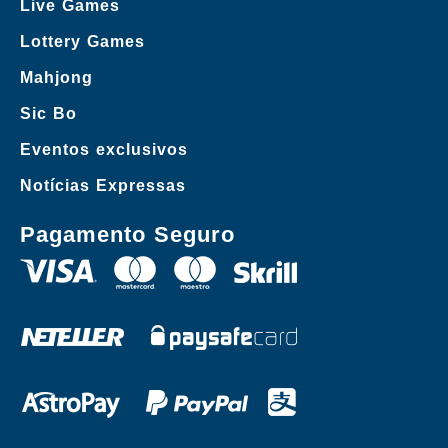
Live Games
Lottery Games
Mahjong
Sic Bo
Eventos exclusivos
Notícias Expressas
Pagamento Seguro