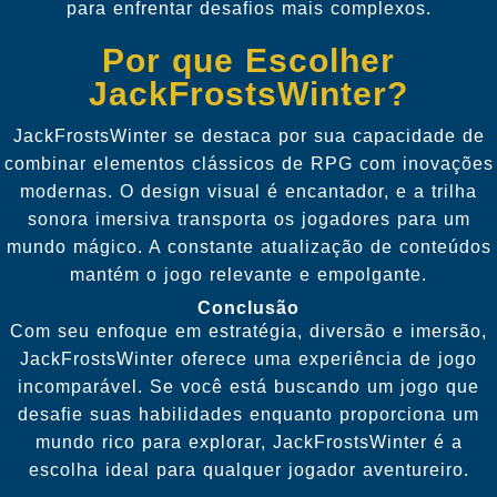
para enfrentar desafios mais complexos.
Por que Escolher
JackFrostsWinter?
JackFrostsWinter se destaca por sua capacidade de
combinar elementos clássicos de RPG com inovações
modernas. O design visual é encantador, e a trilha
sonora imersiva transporta os jogadores para um
mundo mágico. A constante atualização de conteúdos
mantém o jogo relevante e empolgante.
Conclusão
Com seu enfoque em estratégia, diversão e imersão,
JackFrostsWinter oferece uma experiência de jogo
incomparável. Se você está buscando um jogo que
desafie suas habilidades enquanto proporciona um
mundo rico para explorar, JackFrostsWinter é a
escolha ideal para qualquer jogador aventureiro.