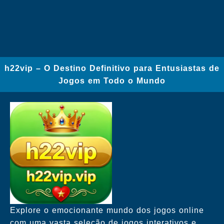
h22vip – O Destino Definitivo para Entusiastas de
Jogos em Todo o Mundo
Explore o emocionante mundo dos jogos online
com uma vasta seleção de jogos interativos e