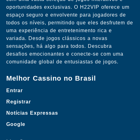
oportunidades exclusivas. O H22VIP oferece um
espaço seguro e envolvente para jogadores de
todos os níveis, permitindo que eles desfrutem de
uma experiência de entretenimento rica e
variada. Desde jogos clássicos a novas
sensações, há algo para todos. Descubra
desafios emocionantes e conecte-se com uma
comunidade global de entusiastas de jogos.
Melhor Cassino no Brasil
Entrar
Registrar
Notícias Expressas
Google