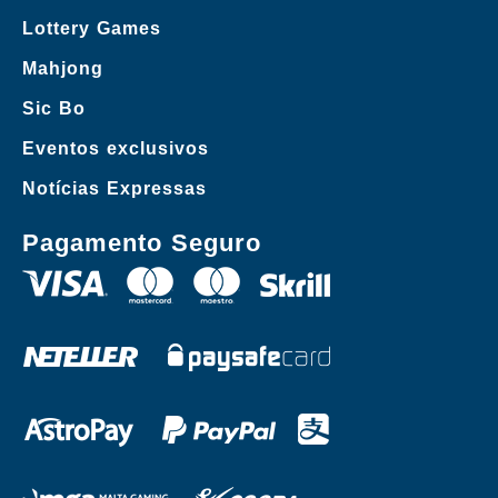
Lottery Games
Mahjong
Sic Bo
Eventos exclusivos
Notícias Expressas
Pagamento Seguro