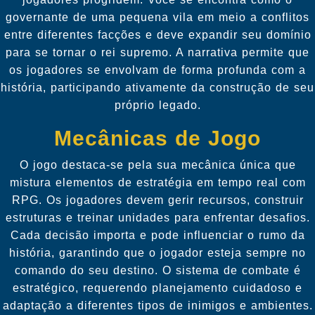
governante de uma pequena vila em meio a conflitos
entre diferentes facções e deve expandir seu domínio
para se tornar o rei supremo. A narrativa permite que
os jogadores se envolvam de forma profunda com a
história, participando ativamente da construção de seu
próprio legado.
Mecânicas de Jogo
O jogo destaca-se pela sua mecânica única que
mistura elementos de estratégia em tempo real com
RPG. Os jogadores devem gerir recursos, construir
estruturas e treinar unidades para enfrentar desafios.
Cada decisão importa e pode influenciar o rumo da
história, garantindo que o jogador esteja sempre no
comando do seu destino. O sistema de combate é
estratégico, requerendo planejamento cuidadoso e
adaptação a diferentes tipos de inimigos e ambientes.