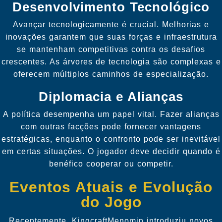
Desenvolvimento Tecnológico
Avançar tecnologicamente é crucial. Melhorias e
inovações garantem que suas forças e infraestrutura
se mantenham competitivas contra os desafios
crescentes. As árvores de tecnologia são complexas e
oferecem múltiplos caminhos de especialização.
Diplomacia e Alianças
A política desempenha um papel vital. Fazer alianças
com outras facções pode fornecer vantagens
estratégicas, enquanto o confronto pode ser inevitável
em certas situações. O jogador deve decidir quando é
benéfico cooperar ou competir.
Eventos Atuais e Evolução
do Jogo
Recentemente, KingcraftMenomin introduziu novos