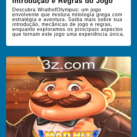
Introdução e Regras do Jogo
Descubra WrathofOlympus: um jogo
envolvente que mistura mitologia grega com
estratégia e aventura. Saiba mais sobre sua
introdução, mecânicas de jogo e regras,
enquanto exploramos os principais aspectos
que tornam este jogo uma experiência única.