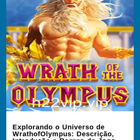
Explorando o Universo de
WrathofOlympus: Descrição,