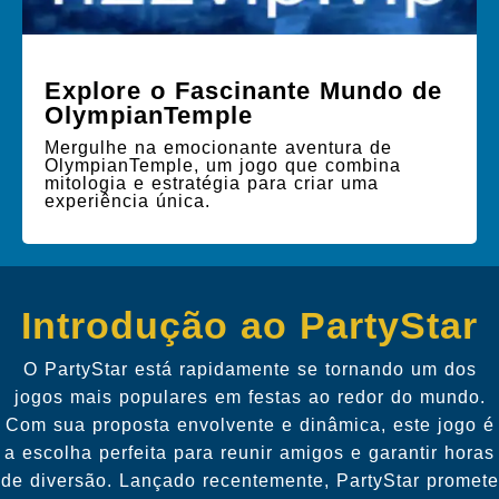
Explore o Fascinante Mundo de
OlympianTemple
Mergulhe na emocionante aventura de
OlympianTemple, um jogo que combina
mitologia e estratégia para criar uma
experiência única.
Introdução ao PartyStar
O PartyStar está rapidamente se tornando um dos
jogos mais populares em festas ao redor do mundo.
Com sua proposta envolvente e dinâmica, este jogo é
a escolha perfeita para reunir amigos e garantir horas
de diversão. Lançado recentemente, PartyStar promete