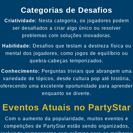
Categorias de Desafios
Criatividade:
Nesta categoria, os jogadores podem
ser desafiados a criar algo único ou resolver
problemas com soluções inovadoras.
Habilidade:
Desafios que testam a destreza física ou
mental dos jogadores, como jogos de equilíbrio ou
quebra-cabeças temporizados.
Conhecimento:
Perguntas triviais que abrangem uma
variedade de tópicos, desde cultura pop até história,
oferecendo uma excelente oportunidade para aprender
enquanto se diverte.
Eventos Atuais no PartyStar
Com o aumento da popularidade, muitos eventos e
competições de PartyStar estão sendo organizados,