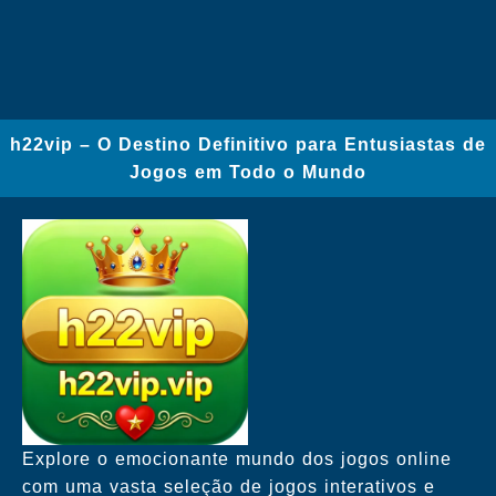
h22vip – O Destino Definitivo para Entusiastas de
Jogos em Todo o Mundo
Explore o emocionante mundo dos jogos online
com uma vasta seleção de jogos interativos e