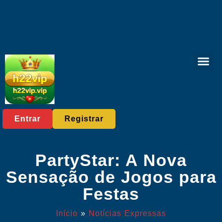
Live Gam
Lottery Gam
Eventos e
Notícias E
Entrar
Registrar
PartyStar: A Nova
Sensação de Jogos para
Festas
Início
»
Notícias Expressas