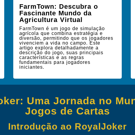
FarmTown: Descubra o
Fascinante Mundo da
Agricultura Virtual
FarmTown é um jogo de simulação
agrícola que combina estratégia e
diversão, permitindo que os jogadores
vivenciem a vida no campo. Este
artigo explora detalhadamente a
descrição do jogo, suas principais
características e as regras
fundamentais para jogadores
iniciantes.
oker: Uma Jornada no Mu
Jogos de Cartas
Introdução ao RoyalJoker