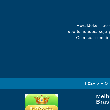
RoyalJoker não 
oportunidades, seja 
Com sua combinaç
h22vip – O 
Melh
Brasi