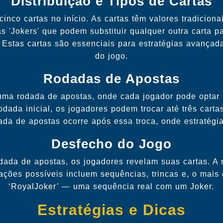
Distribuição e Tipos de Cartas
inco cartas no início. As cartas têm valores tradiciona
 'Jokers' que podem substituir qualquer outra carta p
 Estas cartas são essenciais para estratégias avançada
do jogo.
Rodadas de Apostas
ma rodada de apostas, onde cada jogador pode optar p
rodada inicial, os jogadores podem trocar até três cart
a de apostas ocorre após essa troca, onde estratégia
Desfecho do Jogo
odada de apostas, os jogadores revelam suas cartas. A
ações possíveis incluem sequências, trincas e, o mais
‘RoyalJoker’ — uma sequência real com um Joker.
Estratégias e Dicas