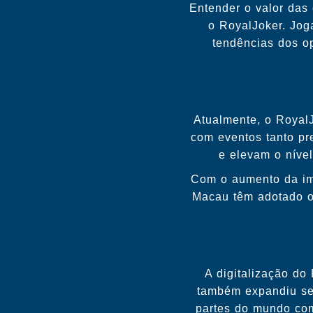
Entender o valor das
o RoyalJoker. Jog
tendências dos o
Atualmente, o RoyalJ
com eventos tanto pr
e elevam o nível
Com o aumento da imp
Macau têm adotado o 
A digitalização d
também expandiu seu
partes do mundo com