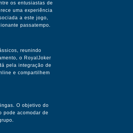
tre os entusiastas de
erece uma experiência
sociada a este jogo,
cionante passatempo.
ássicos, reunindo
çamento, o RoyalJoker
dá pela integração de
online e compartilhem
ingas. O objetivo do
go pode acomodar de
grupo.