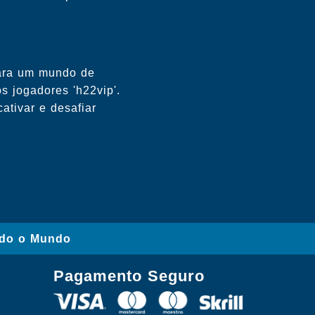
para um mundo de
s jogadores 'h22vip'.
ativar e desafiar
Todo o Mundo
Pagamento Seguro