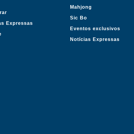
Mahjong
rar
Sic Bo
as Expressas
Eventos exclusivos
e
Notícias Expressas