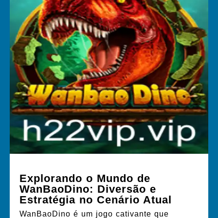
Explorando o Mundo de
WanBaoDino: Diversão e
Estratégia no Cenário Atual
WanBaoDino é um jogo cativante que