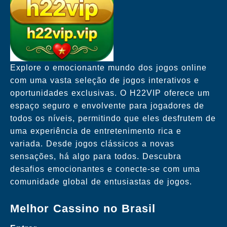
Explore o emocionante mundo dos jogos online
com uma vasta seleção de jogos interativos e
oportunidades exclusivas. O H22VIP oferece um
espaço seguro e envolvente para jogadores de
todos os níveis, permitindo que eles desfrutem de
uma experiência de entretenimento rica e
variada. Desde jogos clássicos a novas
sensações, há algo para todos. Descubra
desafios emocionantes e conecte-se com uma
comunidade global de entusiastas de jogos.
Melhor Cassino no Brasil