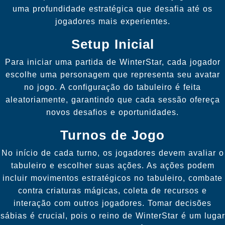
uma profundidade estratégica que desafia até os
jogadores mais experientes.
Setup Inicial
Para iniciar uma partida de WinterStar, cada jogador
escolhe uma personagem que representa seu avatar
no jogo. A configuração do tabuleiro é feita
aleatoriamente, garantindo que cada sessão ofereça
novos desafios e oportunidades.
Turnos de Jogo
No início de cada turno, os jogadores devem avaliar o
tabuleiro e escolher suas ações. As ações podem
incluir movimentos estratégicos no tabuleiro, combate
contra criaturas mágicas, coleta de recursos e
interação com outros jogadores. Tomar decisões
sábias é crucial, pois o reino de WinterStar é um lugar