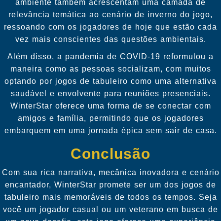
ambiente também acrescentam uma camada de
relevância temática ao cenário de inverno do jogo,
ressoando com os jogadores de hoje que estão cada
vez mais conscientes das questões ambientais.
Além disso, a pandemia de COVID-19 reformulou a
maneira como as pessoas socializam, com muitos
optando por jogos de tabuleiro como uma alternativa
saudável e envolvente para reuniões presenciais.
WinterStar oferece uma forma de se conectar com
amigos e família, permitindo que os jogadores
embarquem em uma jornada épica sem sair de casa.
Conclusão
Com sua rica narrativa, mecânica inovadora e cenário
encantador, WinterStar promete ser um dos jogos de
tabuleiro mais memoráveis de todos os tempos. Seja
você um jogador casual ou um veterano em busca de