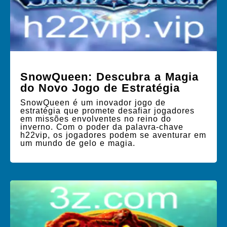
SnowQueen: Descubra a Magia
do Novo Jogo de Estratégia
SnowQueen é um inovador jogo de
estratégia que promete desafiar jogadores
em missões envolventes no reino do
inverno. Com o poder da palavra-chave
h22vip, os jogadores podem se aventurar em
um mundo de gelo e magia.