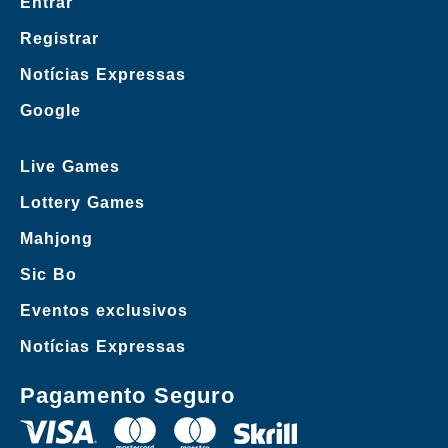
Entrar
Registrar
Notícias Expressas
Google
Live Games
Lottery Games
Mahjong
Sic Bo
Eventos exclusivos
Notícias Expressas
Pagamento Seguro